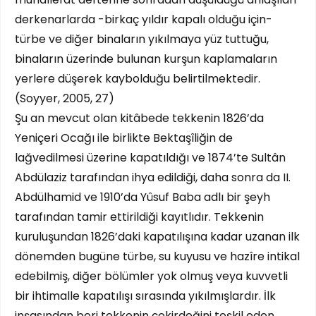
derkenarlarda -birkaç yıldır kapalı olduğu için-
türbe ve diğer binaların yıkılmaya yüz tuttuğu,
binaların üzerinde bulunan kurşun kaplamaların
yerlere düşerek kaybolduğu belirtilmektedir.
(Soyyer, 2005, 27)
Şu an mevcut olan kitâbede tekkenin 1826’da
Yeniçeri Ocağı ile birlikte Bektaşîliğin de
lağvedilmesi üzerine kapatıldığı ve 1874’te Sultân
Abdülaziz tarafından ihya edildiği, daha sonra da II.
Abdülhamid ve 1910’da Yûsuf Baba adlı bir şeyh
tarafından tamir ettirildiği kayıtlıdır. Tekkenin
kuruluşundan 1826’daki kapatılışına kadar uzanan ilk
dönemden bugüne türbe, su kuyusu ve hazîre intikal
edebilmiş, diğer bölümler yok olmuş veya kuvvetli
bir ihtimalle kapatılışı sırasında yıkılmışlardır. İlk
inşasından beri tekkenin çekirdeğini teşkil eden