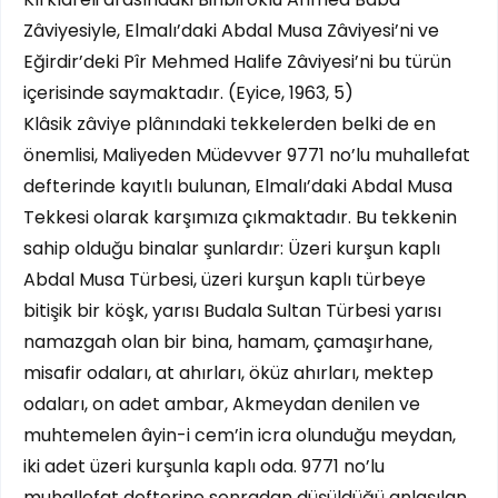
Zâviyesiyle, Elmalı’daki Abdal Musa Zâviyesi’ni ve
Eğirdir’deki Pîr Mehmed Halife Zâviyesi’ni bu türün
içerisinde saymaktadır. (Eyice, 1963, 5)
Klâsik zâviye plânındaki tekkelerden belki de en
önemlisi, Maliyeden Müdevver 9771 no’lu muhallefat
defterinde kayıtlı bulunan, Elmalı’daki Abdal Musa
Tekkesi olarak karşımıza çıkmaktadır. Bu tekkenin
sahip olduğu binalar şunlardır: Üzeri kurşun kaplı
Abdal Musa Türbesi, üzeri kurşun kaplı türbeye
bitişik bir köşk, yarısı Budala Sultan Türbesi yarısı
namazgah olan bir bina, hamam, çamaşırhane,
misafir odaları, at ahırları, öküz ahırları, mektep
odaları, on adet ambar, Akmeydan denilen ve
muhtemelen âyin-i cem’in icra olunduğu meydan,
iki adet üzeri kurşunla kaplı oda. 9771 no’lu
muhallefat defterine sonradan düşüldüğü anlaşılan