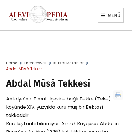
MENÜ
Home
Themenwelt
Kutsal Mekanlar
Abdal Mûsâ Tekkesi
Abdal Mûsâ Tekkesi
Antalya’nın Elmalı ilçesine bağlı Tekke (Teke)
köyünde XIV. yüzyılda kurulmuş bir Bektaşî
tekkesidir.
Kuruluş tarihi bilinmiyor. Ancak Kaygusuz Abdal’ın
Bursa’nın fethine (1326) katıldıktan sonra bu