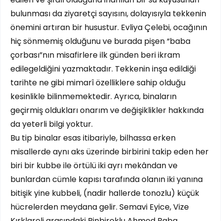
bulunması da ziyaretçi sayısını, dolayısıyla tekkenin
önemini artıran bir husustur. Evliya Çelebi, ocağının
hiç sönmemiş olduğunu ve burada pişen “baba
çorbası”nın misafirlere ilk günden beri ikram
edilegeldiğini yazmaktadır. Tekkenin inşa edildiği
tarihte ne gibi mimarî özelliklere sahip olduğu
kesinlikle bilinmemektedir. Ayrıca, binaların
geçirmiş oldukları onarım ve değişiklikler hakkında
da yeterli bilgi yoktur.
Bu tip binalar esas itibariyle, bilhassa erken
misallerde aynı aks üzerinde birbirini takip eden her
biri bir kubbe ile örtülü iki ayrı mekândan ve
bunlardan cümle kapısı tarafında olanın iki yanına
bitişik yine kubbeli, (nadir hallerde tonozlu) küçük
hücrelerden meydana gelir. Semavi Eyice, Vize
Kırklareli arasındaki Binbiroklu Ahmed Baba