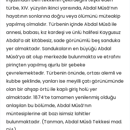
türbe, XIV. yüzyılın ikinci yarısında, Abdal Mûsâ’nın
hayatının sonlarına doğru veya ölümünü müteakip
yapılmış olmalıdır. Türbenin içinde Abdal Mûsâ ile
annesi, babası, kız kardeşi ve ünlü halifesi Kaygusuz
Abdal’a ait kitâbesiz, sade görünümlü beş sanduka
yer almaktadır. Sandukaların en büyüğü Abdal
Mûsâ’ya ait olup merkezde bulunmakta ve etrafını
pirinçten yapılmış ajurlu bir şebeke
çevrelemektedir. Türbenin önünde, ortası alemli ve
kubbe şeklinde, yanları ise meyilli çatı görünümünde
olan bir ahşap örtü ile kaplı giriş holü yer
almaktadır. 1874’te tamamen yenilenmiş olduğu
anlaşılan bu bölümde, Abdal Mûsâ’nın
müntesiplerine ait bazı isimsiz lahitler
bulunmaktadır. (Tanman, Abdal Mûsâ Tekkesi mad.
DİA)