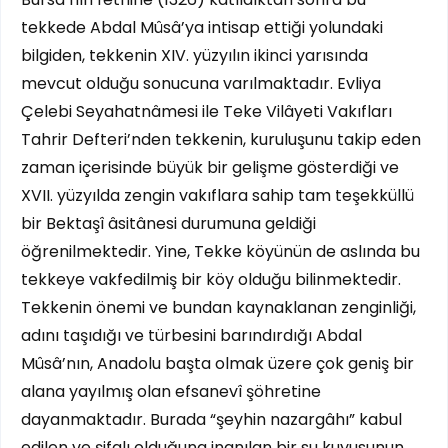
tekkede Abdal Mûsâ’ya intisap ettiği yolundaki
bilgiden, tekkenin XIV. yüzyılın ikinci yarısında
mevcut olduğu sonucuna varılmaktadır. Evliya
Çelebi Seyahatnâmesi ile Teke Vilâyeti Vakıfları
Tahrir Defteri’nden tekkenin, kuruluşunu takip eden
zaman içerisinde büyük bir gelişme gösterdiği ve
XVII. yüzyılda zengin vakıflara sahip tam teşekküllü
bir Bektaşî âsitânesi durumuna geldiği
öğrenilmektedir. Yine, Tekke köyünün de aslında bu
tekkeye vakfedilmiş bir köy olduğu bilinmektedir.
Tekkenin önemi ve bundan kaynaklanan zenginliği,
adını taşıdığı ve türbesini barındırdığı Abdal
Mûsâ’nın, Anadolu başta olmak üzere çok geniş bir
alana yayılmış olan efsanevî şöhretine
dayanmaktadır. Burada “şeyhin nazargâhı” kabul
edilen ve şifalı olduğuna inanılan bir su kuyusunun