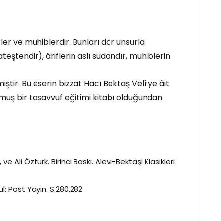
fler ve muhiblerdir. Bunları dör unsurla
ateştendir), âriflerin aslı sudandır, muhiblerin
iştir. Bu eserin bizzat Hacı Bektaş Velî’ye âit
lmuş bir tasavvuf eğitimi kitabı olduğundan
 Ali Öztürk. Birinci Baskı. Alevi-Bektaşi Klasikleri
ul: Post Yayın. S.280,282