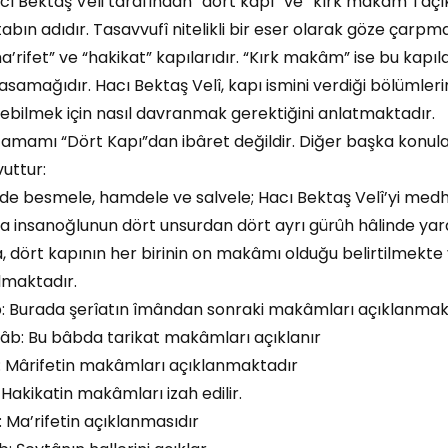
cı Bektaş Veli tarafından “dört kapı” ve “kırk makâm”ı a
tabın adıdır. Tasavvufî nitelikli bir eser olarak göze çarpm
ma’rifet” ve “hakikat” kapılarıdır. “Kırk makâm” ise bu kapı
samağıdır. Hacı Bektaş Velî, kapı ismini verdiği bölümleri
ilmek için nasıl davranmak gerektiğini anlatmaktadır.
tamamı “Dört Kapı”dan ibâret değildir. Diğer başka konular
uttur:
 besmele, hamdele ve salvele; Hacı Bektaş Velî’yi medhed
da insanoğlunun dört unsurdan dört ayrı gürûh hâlinde yara
a, dört kapının her birinin on makâmı olduğu belirtilmekte
lmaktadır.
 Burada şerîatın îmândan sonraki makâmları açıklanmak
b: Bu bâbda tarikat makâmları açıklanır
: Mârifetin makâmları açıklanmaktadır
 Hakikatin makâmları izah edilir.
 Ma’rifetin açıklanmasıdır