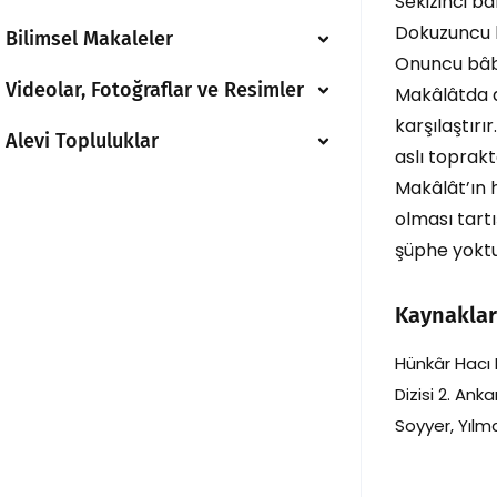
Sekizinci bâ
Dokuzuncu b
Bilimsel Makaleler
Onuncu bâb:
Videolar, Fotoğraflar ve Resimler
Makâlâtda dö
karşılaştırı
Alevi Topluluklar
aslı toprakt
Makâlât’ın h
olması tart
şüphe yoktu
Kaynaklar
Hünkâr Hacı B
Dizisi 2. Ank
Soyyer, Yılma