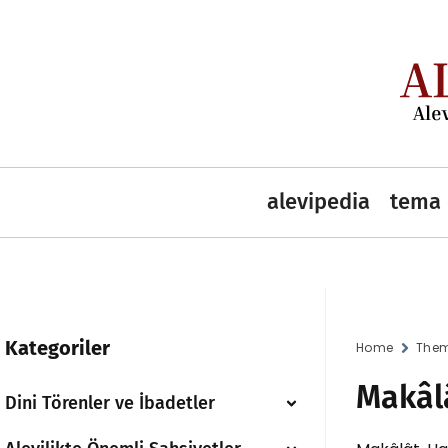
alevipedia
tema 
Kategoriler
Home
Them
Makâl
Dini Törenler ve İbadetler