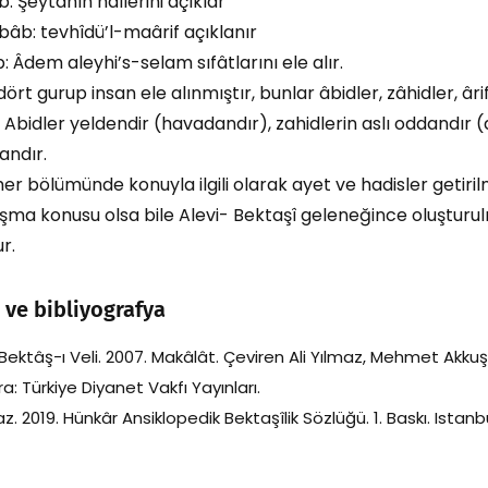
b: Şeytânın hallerini açıklar
âb: tevhîdü’l-maârif açıklanır
 Âdem aleyhi’s-selam sıfâtlarını ele alır.
rt gurup insan ele alınmıştır, bunlar âbidler, zâhidler, âri
r. Abidler yeldendir (havadandır), zahidlerin aslı oddandır (
andır.
er bölümünde konuyla ilgili olarak ayet ve hadisler getirilm
ışma konusu olsa bile Alevi- Bektaşî geleneğince oluşturu
r.
 ve bibliyografya
ektâş-ı Veli. 2007. Makâlât. Çeviren Ali Yılmaz, Mehmet Akkuş, ve
ara: Türkiye Diyanet Vakfı Yayınları.
z. 2019. Hünkâr Ansiklopedik Bektaşîlik Sözlüğü. 1. Baskı. Istanb