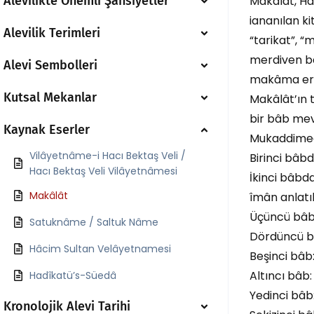
Alevilikte Önemli Şahsiyetler
Makâlât, Ha
iananılan ki
Alevilik Terimleri
“tarikat”, “
merdiven ba
Alevi Sembolleri
makâma ereb
Kutsal Mekanlar
Makâlât’ın 
bir bâb mev
Kaynak Eserler
Mukaddimede
Vilâyetnâme-i Hacı Bektaş Veli /
Birinci bâb
Hacı Bektaş Veli Vilâyetnâmesi
İkinci bâbd
Makâlât
îmân anlatı
Üçüncü bâb:
Satuknâme / Saltuk Nâme
Dördüncü bâ
Hâcim Sultan Velâyetnamesi
Beşinci bâb
Altıncı bâb:
Hadîkatü’s-Süedâ
Yedinci bâb:
Kronolojik Alevi Tarihi