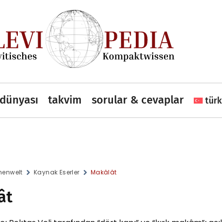
dünyası
takvim
sorular & cevaplar
tür
enwelt
Kaynak Eserler
Makâlât
ât