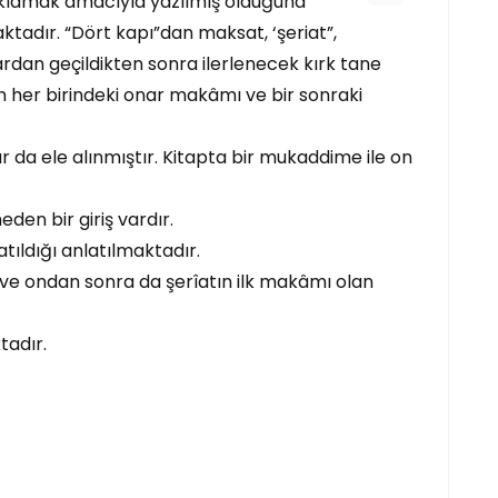
çıklamak amacıyla yazılmış olduğuna
aktadır. “Dört kapı”dan maksat, ‘şeriat”,
lardan geçildikten sonra ilerlenecek kırk tane
n her birindeki onar makâmı ve bir sonraki
 da ele alınmıştır. Kitapta bir mukaddime ile on
en bir giriş vardır.
tıldığı anlatılmaktadır.
 ve ondan sonra da şerîatın ilk makâmı olan
tadır.