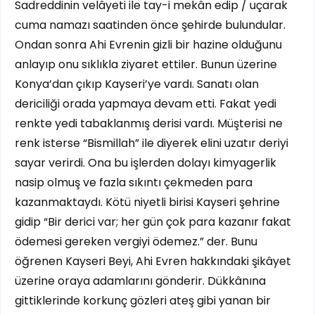
Sadreddinin velâyeti ile tay-i mekân edip / uçarak
cuma namazı saatinden önce şehirde bulundular.
Ondan sonra Ahi Evrenin gizli bir hazine olduğunu
anlayıp onu sıklıkla ziyaret ettiler. Bunun üzerine
Konya’dan çıkıp Kayseri’ye vardı. Sanatı olan
dericiliği orada yapmaya devam etti. Fakat yedi
renkte yedi tabaklanmış derisi vardı. Müşterisi ne
renk isterse “Bismillah” ile diyerek elini uzatır deriyi
sayar verirdi. Ona bu işlerden dolayı kimyagerlik
nasip olmuş ve fazla sıkıntı çekmeden para
kazanmaktaydı. Kötü niyetli birisi Kayseri şehrine
gidip “Bir derici var; her gün çok para kazanır fakat
ödemesi gereken vergiyi ödemez.” der. Bunu
öğrenen Kayseri Beyi, Ahi Evren hakkındaki şikâyet
üzerine oraya adamlarını gönderir. Dükkânına
gittiklerinde korkunç gözleri ateş gibi yanan bir