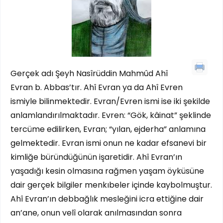
Gerçek adı Şeyh Nasîrüddin Mahmûd Ahî
Evran b. Abbas’tır. Ahî Evran ya da Ahî Evren
ismiyle bilinmektedir. Evran/Evren ismi ise iki şekilde
anlamlandırılmaktadır. Evren: “Gök, kâinat” şeklinde
tercüme edilirken, Evran; “yılan, ejderha” anlamına
gelmektedir. Evran ismi onun ne kadar efsanevi bir
kimliğe büründüğünün işaretidir. Ahî Evran’ın
yaşadığı kesin olmasına rağmen yaşam öyküsüne
dair gerçek bilgiler menkıbeler içinde kaybolmuştur.
Ahî Evran’ın debbağlık mesleğini icra ettiğine dair
an’ane, onun velî olarak anılmasından sonra