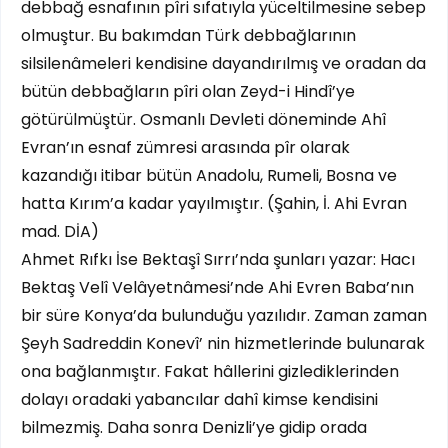
debbağ esnafının pîri sıfatıyla yüceltilmesine sebep
olmuştur. Bu bakımdan Türk debbağlarının
silsilenâmeleri kendisine dayandırılmış ve oradan da
bütün debbağların pîri olan Zeyd-i Hindî’ye
götürülmüştür. Osmanlı Devleti döneminde Ahî
Evran’ın esnaf zümresi arasında pîr olarak
kazandığı itibar bütün Anadolu, Rumeli, Bosna ve
hatta Kırım’a kadar yayılmıştır. (Şahin, İ. Ahi Evran
mad. DİA)
Ahmet Rıfkı İse Bektaşî Sırrı’nda şunları yazar: Hacı
Bektaş Velî Velâyetnâmesi’nde Ahi Evren Baba’nın
bir süre Konya’da bulunduğu yazılıdır. Zaman zaman
Şeyh Sadreddin Konevî’ nin hizmetlerinde bulunarak
ona bağlanmıştır. Fakat hâllerini gizlediklerinden
dolayı oradaki yabancılar dahî kimse kendisini
bilmezmiş. Daha sonra Denizli’ye gidip orada