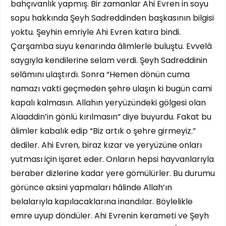
bahçıvanlık yapmış. Bir zamanlar Ahi Evren in soyu
sopu hakkında Şeyh Sadreddinden başkasının bilgisi
yoktu. Şeyhin emriyle Ahi Evren katıra bindi.
Çarşamba suyu kenarında âlimlerle buluştu. Evvelâ
saygıyla kendilerine selam verdi. Şeyh Sadreddinin
selâmını ulaştırdı. Sonra “Hemen dönün cuma
namazı vakti geçmeden şehre ulaşın ki bugün cami
kapalı kalmasın. Allahın yeryüzündeki gölgesi olan
Alaaddin’in gönlü kırılmasın” diye buyurdu. Fakat bu
âlimler kabalık edip “Biz artık o şehre girmeyiz.”
dediler. Ahi Evren, biraz kızar ve yeryüzüne onları
yutması için işaret eder. Onların hepsi hayvanlarıyla
beraber dizlerine kadar yere gömülürler. Bu durumu
görünce aksini yapmaları hâlinde Allah’ın
belalarıyla kapılacaklarına inandılar. Böylelikle
emre uyup döndüler. Ahi Evrenin kerameti ve Şeyh