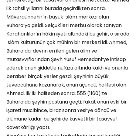
ilk tahsil yıllarını burada geçirdikten sonra,
Mâveraünnehir’in büyük İslâm merkezi olan
Buhara’ya geldi. Selçukîleri metbu olarak tanıyan
Karahanlılar’ın hâkimiyeti altındaki bu şehir, o sırada
İslâm kültürünün çok mühim bir merkezi idi. Ahmed,
Buhara’da, devrin en ileri gelen âlim ve
mutasvvıflarından Şeyh Yusuf Hemedanî’ye intisap
ederek onun şiddetle nüfûzu altında kaldı ve onunla
beraber birçok yerler gezdi. Şeyhinin büyük
teveccühünü kazanarak, onun üçüncü, halifesi olan
Ahmed, ilk iki halifeden sonra, 555 (1160)’te
Buhara’da şeyhin postuna geçti; fakat onun eski bir
işareti mucibince, biraz sonra Yesi’ye döndü ve
ölümüne kadar bu şehirde kuvvetli bir tasavvuf
davetkârlığı yaptı.
Asya’nın her tarafında tarikatlerin kuvvetlendiği,