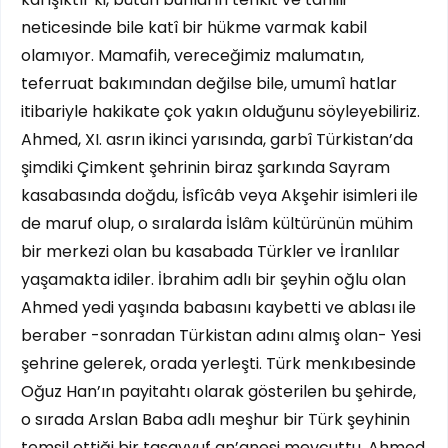
neticesinde bile katî bir hükme varmak kabil
olamıyor. Mamafih, vereceğimiz malumatın,
teferruat bakımından değilse bile, umumî hatlar
itibariyle hakikate çok yakın olduğunu söyleyebiliriz.
Ahmed, XI. asrın ikinci yarısında, garbî Türkistan’da
şimdiki Çimkent şehrinin biraz şarkında Sayram
kasabasında doğdu, İsfîcâb veya Akşehir isimleri ile
de maruf olup, o sıralarda İslâm kültürünün mühim
bir merkezi olan bu kasabada Türkler ve İranlılar
yaşamakta idiler. İbrahim adlı bir şeyhin oğlu olan
Ahmed yedi yaşında babasını kaybetti ve ablası ile
beraber -sonradan Türkistan adını almış olan- Yesi
şehrine gelerek, orada yerleşti. Türk menkıbesinde
Oğuz Han’ın payitahtı olarak gösterilen bu şehirde,
o sırada Arslan Baba adlı meşhur bir Türk şeyhinin
temsil ettiği bir tasavvuf an’anesi mevcuttu. Ahmed