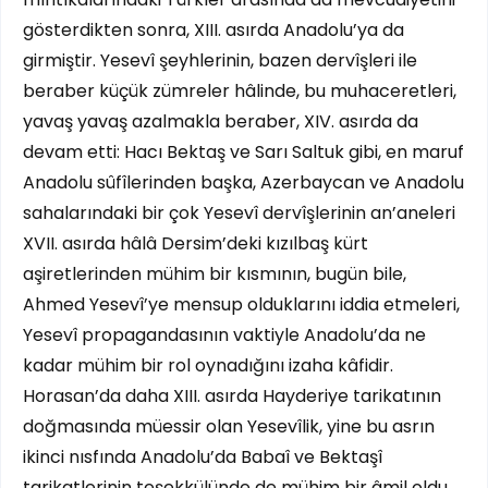
gösterdikten sonra, XIII. asırda Anadolu’ya da
girmiştir. Yesevî şeyhlerinin, bazen dervîşleri ile
beraber küçük zümreler hâlinde, bu muhaceretleri,
yavaş yavaş azalmakla beraber, XIV. asırda da
devam etti: Hacı Bektaş ve Sarı Saltuk gibi, en maruf
Anadolu sûfîlerinden başka, Azerbaycan ve Anadolu
sahalarındaki bir çok Yesevî dervîşlerinin an’aneleri
XVII. asırda hâlâ Dersim’deki kızılbaş kürt
aşiretlerinden mühim bir kısmının, bugün bile,
Ahmed Yesevî’ye mensup olduklarını iddia etmeleri,
Yesevî propagandasının vaktiyle Anadolu’da ne
kadar mühim bir rol oynadığını izaha kâfidir.
Horasan’da daha XIII. asırda Hayderiye tarikatının
doğmasında müessir olan Yesevîlik, yine bu asrın
ikinci nısfında Anadolu’da Babaî ve Bektaşî
tarikatlerinin teşekkülünde de mühim bir âmil oldu.