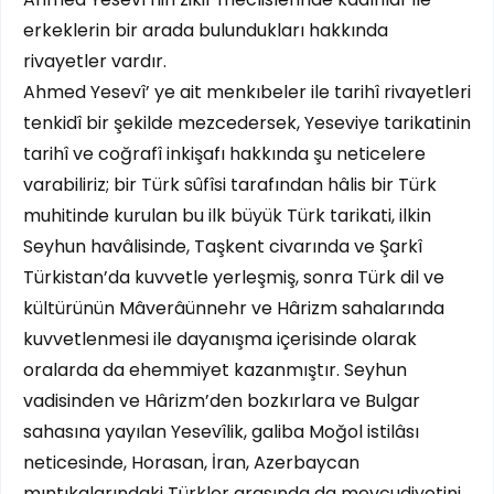
erkeklerin bir arada bulundukları hakkında
rivayetler vardır.
Ahmed Yesevî’ ye ait menkıbeler ile tarihî rivayetleri
tenkidî bir şekilde mezcedersek, Yeseviye tarikatinin
tarihî ve coğrafî inkişafı hakkında şu neticelere
varabiliriz; bir Türk sûfîsi tarafından hâlis bir Türk
muhitinde kurulan bu ilk büyük Türk tarikati, ilkin
Seyhun havâlisinde, Taşkent civarında ve Şarkî
Türkistan’da kuvvetle yerleşmiş, sonra Türk dil ve
kültürünün Mâverâünnehr ve Hârizm sahalarında
kuvvetlenmesi ile dayanışma içerisinde olarak
oralarda da ehemmiyet kazanmıştır. Seyhun
vadisinden ve Hârizm’den bozkırlara ve Bulgar
sahasına yayılan Yesevîlik, galiba Moğol istilâsı
neticesinde, Horasan, İran, Azerbaycan
mıntıkalarındaki Türkler arasında da mevcudiyetini