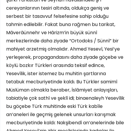
cereyanlarının tesiri altında, oldukça geniş ve
serbest bir tasavvuf felsefesine sahip olduğu
tahmin edilebilir. Fakat buna rağmen bu tarikat,
Mâverâünnehr ve Hârizm’in büyük sünnî
merkezlerinde daha ziyade “Ortodoks / Sünnî” bir
mahiyet arzetmiş olmalıdır. Ahmed Yesevî, Yesi’ye
yerleşerek, propagandasını daha ziyade göçebe ve
köylü bozkır Türkleri arasında teksif edince,
Yesevîlik, ister istemez bu muhitin şartlarına
tetabuk mecburiyetinde kaldı. Bu Türkler samimî
Müslüman olmakla beraber, İslâmiyet anlayışları,
tabiatiyle çok sathî ve şeklî idi; binaenaleyh Yesevîlik
bu göçebe Türk muhitinde eski Türk kabîle
an’aneleri ile geçmiş gelenek unsurları karışmak
mecburiyetinde kaldı: Nakşibendî an’anelerinde bile
Ahmed Yesevî’nin zikir meclislerinde kadınlar ile