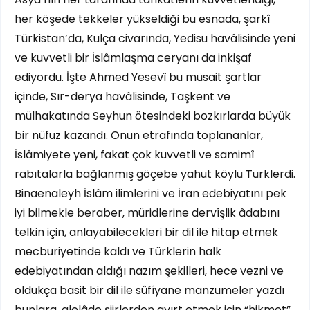
her köşede tekkeler yükseldiği bu esnada, şarkî
Türkistan’da, Kulça civarında, Yedisu havâlisinde yeni
ve kuvvetli bir İslâmlaşma ceryanı da inkişaf
ediyordu. İşte Ahmed Yesevî bu müsait şartlar
içinde, Sır-derya havâlisinde, Taşkent ve
mülhakatında Seyhun ötesindeki bozkırlarda büyük
bir nüfuz kazandı. Onun etrafında toplananlar,
İslâmiyete yeni, fakat çok kuvvetli ve samimî
rabıtalarla bağlanmış göçebe yahut köylü Türklerdi.
Binaenaleyh İslâm ilimlerini ve İran edebiyatını pek
iyi bilmekle beraber, müridlerine dervîşlik âdabını
telkin için, anlayabilecekleri bir dil ile hitap etmek
mecburiyetinde kaldı ve Türklerin halk
edebiyatından aldığı nazım şekilleri, hece vezni ve
oldukça basit bir dil ile sûfîyane manzumeler yazdı
bunlara, alelâde şiirlerden ayırt etmek için “hikmet”