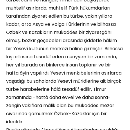
muhtelif asırlarda, muhtelif Türk hükümdarları
tarafından ziyaret edilen bu türbe, yakın yıllara
kadar, orta Asya ve Volga Türklerinin ve bilhassa
Özbek ve Kazakların mukaddes bir ziyaretgâhı
olmuş, bozkır göçebeleri arasında şiddetle hâkim
bir Yesevî kültünün merkezi hâline girmiştir. Bilhassa
kış ortasına tesadüf eden muayyen bir zamanda,
her yıl burada on binlerce insan toplanır ve bir
hafta âyin yapılırdı. Yesevî menkıbelerinin asırlarca
yaşadığı bu sahalarda Yesevî müridlerine ait birçok
türbe harabelerine hâlâ tesadüf edilir. Timur
zamanında -hattâ daha evvel ve daha sonra-
zengin vakıflara mâlik olan bu mukaddes mezar
civarında gömülmek Özbek-Kazaklar için bir
idealdir.
Bugün elimizde Ahmed Yesevî tarafından yazıldığı