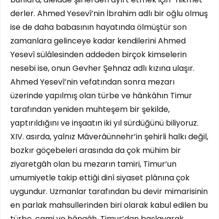
derler. Ahmed Yesevî’nin İbrahim adlı bir oğlu olmuş
ise de daha babasının hayatında ölmüştür son
zamanlara gelinceye kadar kendilerini Ahmed
Yesevî sülâlesinden addeden birçok kimselerin
nesebi ise, onun Gevher Şehnaz adlı kızına ulaşır.
Ahmed Yesevî’nin vefatından sonra mezarı
üzerinde yapılmış olan türbe ve hânkâhın Timur
tarafından yeniden muhteşem bir şekilde,
yaptırıldığını ve inşaatın iki yıl sürdüğünü biliyoruz.
XIV. asırda, yalnız Mâverâünnehr’in şehirli halkı değil,
bozkır göçebeleri arasında da çok mühim bir
ziyaretgâh olan bu mezarın tamiri, Timur’un
umumiyetle takip ettiği dinî siyaset plânına çok
uygundur. Uzmanlar tarafından bu devir mimarisinin
en parlak mahsullerinden biri olarak kabul edilen bu
türbe, cami ve hângâh, Timur’dan başlayarak