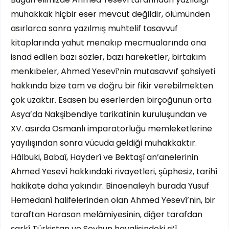
muhakkak hiçbir eser mevcut değildir, ölümünden
asırlarca sonra yazılmış muhtelif tasavvuf
kitaplarında yahut menakıp mecmualarında ona
isnad edilen bazı sözler, bazı hareketler, birtakım
menkıbeler, Ahmed Yesevî’nin mutasavvıf şahsiyeti
hakkında bize tam ve doğru bir fikir verebilmekten
çok uzaktır. Esasen bu eserlerden birçoğunun orta
Asya’da Nakşibendiye tarikatinin kuruluşundan ve
XV. asırda Osmanlı imparatorluğu memleketlerine
yayılışından sonra vücuda geldiği muhakkaktır.
Hâlbuki, Babaî, Hayderî ve Bektaşî an’anelerinin
Ahmed Yesevî hakkındaki rivayetleri, şüphesiz, tarihî
hakikate daha yakındır. Binaenaleyh burada Yusuf
Hemedanî halifelerinden olan Ahmed Yesevî’nin, bir
taraftan Horasan melâmiyesinin, diğer tarafdan
şarkî Türkistan ve Seyhun havalisindeki şi’î