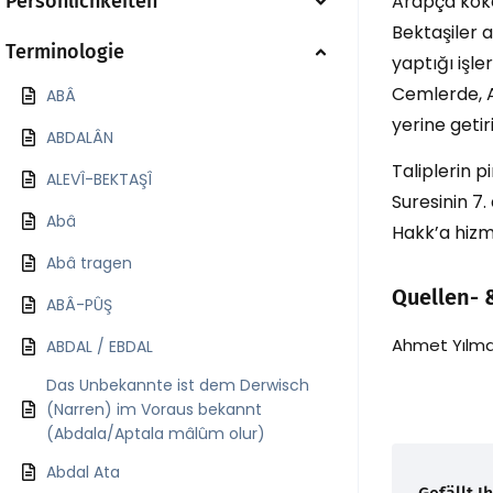
Persönlichkeiten
Arapça köke
Bektaşiler 
Terminologie
yaptığı işle
Cemlerde, A
ABÂ
yerine getiri
ABDALÂN
Taliplerin 
ALEVÎ-BEKTAŞÎ
Suresinin 7.
Abâ
Hakk’a hizm
Abâ tragen
Quellen- 
ABÂ-PÛŞ
Ahmet Yılmaz 
ABDAL / EBDAL
Das Unbekannte ist dem Derwisch
(Narren) im Voraus bekannt
(Abdala/Aptala mâlûm olur)
Abdal Ata