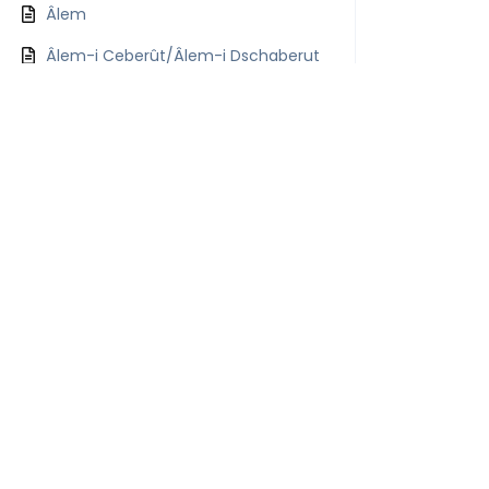
Âlem
Âlem-i Ceberût/Âlem-i Dschaberut
Âlem-i Ceberût/Âlem-i Dschaberut
Âlem-i Emr
Âlem-i Kebir
Âlem-i Misâl
Âlem-i Şehâdet
Âlem-i Ulvî
Âlem-i Sagîr
Alevitische Natur / Alevi Meşrep
(Meşreb)
Allah Eyvallah
Allah – Muhammed – Ali