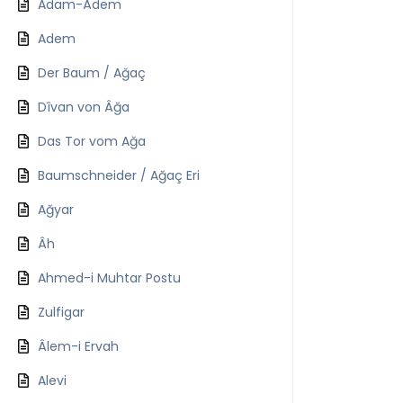
Adam-Âdem
Adem
Der Baum / Ağaç
Dîvan von Âğa
Das Tor vom Ağa
Baumschneider / Ağaç Eri
Ağyar
Âh
Ahmed-i Muhtar Postu
Zulfigar
Âlem-i Ervah
Alevi