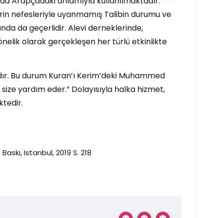
a da Arapçadaki anlamıyla kullanılmaktadır.
lerin nefesleriyle uyanmamış Talibin durumu ve
ında da geçerlidir. Alevi derneklerinde,
nelik olarak gerçekleşen her türlü etkinlikte
lıdır. Bu durum Kuran’ı Kerim’deki Muhammed
a size yardım eder.” Dolayısıyla halka hizmet,
tedir.
askı, Istanbul, 2019 S. 218