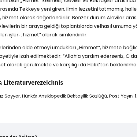
nli olan „Hizmet“ kelimesi, Aleviler ve Bektaşiler arasınd
arasında Tekkeye yeni giren, ilmin lezzetini tatmamış, hal
r, hizmet olarak değerlendirilir. Benzer durum Aleviler aras
levilerin bir araya geldiği toplantılarda velhasıl umuma yö
len işler, „hizmet“ olarak isimlendirilir.
pirlerinden elde etmeyi umdukları „Himmet“, hizmete bağ
 ayetiyle izah edilmektedir: “Allah’a yardım ederseniz, O d
et olarak görülmekte ve karşılığı da Hakk’tan beklenilmek
& Literaturverezeichnis
Soyyer, Hünkâr Ansiklopedik Bektaşîlik Sözlüğü, Post Yayın, 1. B