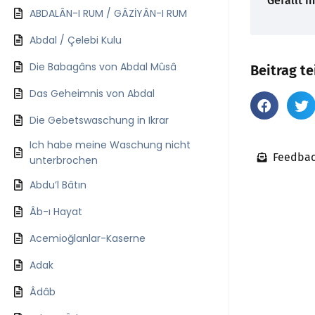
Gefällt I
ABDALÂN-I RUM / GÂZİYÂN-I RUM
Abdal / Çelebi Kulu
Die Babagâns von Abdal Mûsâ
Beitrag te
Das Geheimnis von Abdal
Die Gebetswaschung in Ikrar
Ich habe meine Waschung nicht
Feedbac
unterbrochen
Abdu’l Bâtın
Âb-ı Hayat
Acemioğlanlar-Kaserne
Adak
Âdâb