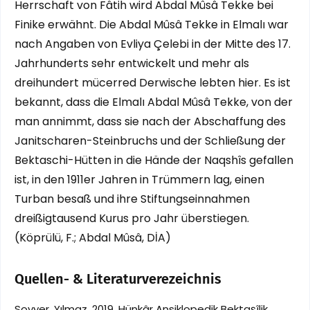
Herrschaft von Fâtih wird Abdal Mûsâ Tekke bei
Finike erwähnt. Die Abdal Mûsâ Tekke in Elmalı war
nach Angaben von Evliya Çelebi in der Mitte des 17.
Jahrhunderts sehr entwickelt und mehr als
dreihundert mücerred Derwische lebten hier. Es ist
bekannt, dass die Elmalı Abdal Mûsâ Tekke, von der
man annimmt, dass sie nach der Abschaffung des
Janitscharen-Steinbruchs und der Schließung der
Bektaschi-Hütten in die Hände der Naqshîs gefallen
ist, in den 1911er Jahren in Trümmern lag, einen
Turban besaß und ihre Stiftungseinnahmen
dreißigtausend Kurus pro Jahr überstiegen.
(Köprülü, F.; Abdal Mûsâ, DİA)
Quellen- & Literaturverezeichnis
Soyyer, Yılmaz. 2019. Hünkâr Ansiklopedik Bektaşîlik