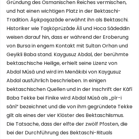
Gründung des Osmanischen Reiches vermischen,
und hat einen wichtigen Platz in der Bektaschi-
Tradition. Âşıkpaşazâde erwähnt ihn als Bektaschi.
Historiker wie Taşköprüzâde Âlî und Hoca Sâdeddin
weisen darauf hin, dass er während der Eroberung
von Bursa in engem Kontakt mit Sultan Orhan und
Geyikli Baba stand. Kaygusuz Abdal, der berühmte
bektaschische Heilige, erhielt seine Lizenz von
Abdal Mûsâ und wird im Menâkıbi von Kaygusuz
Abdal ausführlich beschrieben. In einigen
bektaschischen Quellen und in der Inschrift der Kâfî
Baba Tekke bei Finike wird Abdal Mûsâ als „pîr-i
sânî“ bezeichnet und die von ihm gegründete Tekke
gilt als eines der vier Klöster des Bektaschiismus.
Die Tatsache, dass der elfte der zwölf Pfosten, die
bei der Durchführung des Bektaschi-Rituals