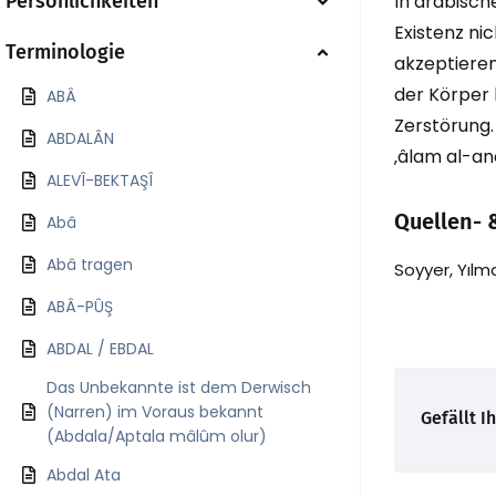
Persönlichkeiten
In arabisch
Existenz ni
Terminologie
akzeptieren
der Körper 
ABÂ
Zerstörung.
ABDALÂN
‚âlam al-an
ALEVÎ-BEKTAŞÎ
Quellen- 
Abâ
Abâ tragen
Soyyer, Yılma
ABÂ-PÛŞ
ABDAL / EBDAL
Das Unbekannte ist dem Derwisch
(Narren) im Voraus bekannt
Gefällt I
(Abdala/Aptala mâlûm olur)
Abdal Ata