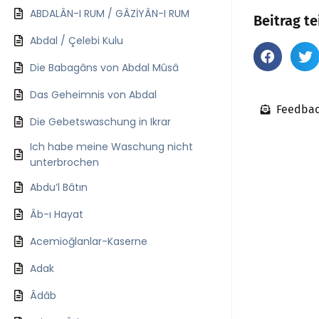
ABDALÂN-I RUM / GÂZİYÂN-I RUM
Beitrag te
Abdal / Çelebi Kulu
Die Babagâns von Abdal Mûsâ
Das Geheimnis von Abdal
Feedbac
Die Gebetswaschung in Ikrar
Ich habe meine Waschung nicht
unterbrochen
Abdu’l Bâtın
Âb-ı Hayat
Acemioğlanlar-Kaserne
Adak
Âdâb