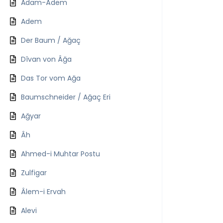
Adam-Âdem
Adem
Der Baum / Ağaç
Dîvan von Âğa
Das Tor vom Ağa
Baumschneider / Ağaç Eri
Ağyar
Âh
Ahmed-i Muhtar Postu
Zulfigar
Âlem-i Ervah
Alevi