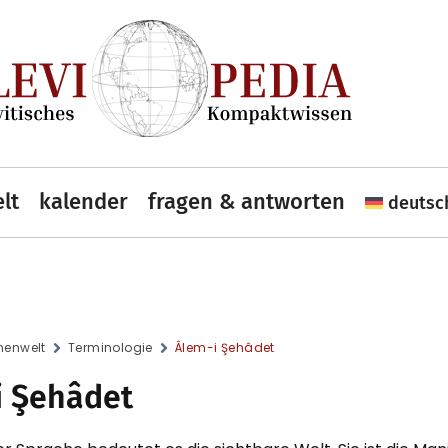
lt
kalender
fragen & antworten
deutsc
enwelt
Terminologie
Âlem-i Şehâdet
i Şehâdet