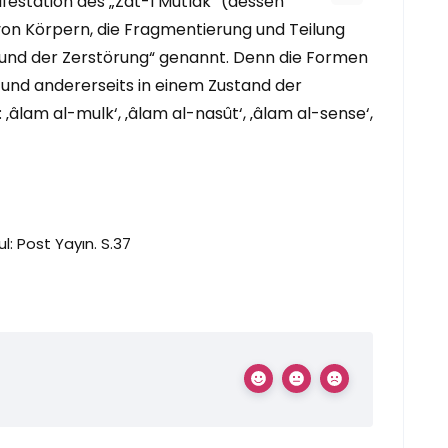
ifestation des „Zât-ı Mutlak“ (dessen
von Körpern, die Fragmentierung und Teilung
 und der Zerstörung“ genannt. Denn die Formen
 und andererseits in einem Zustand der
lam al-mulk‘, ‚âlam al-nasût‘, ‚âlam al-sense‘,
ul: Post Yayın. S.37