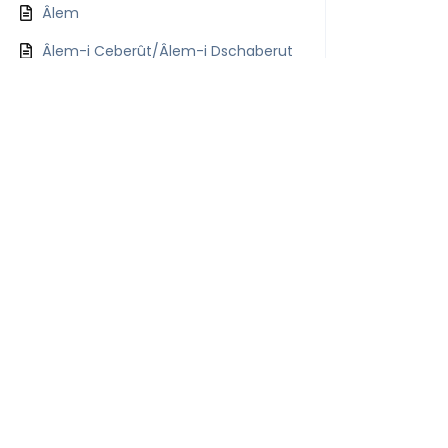
Âlem
Âlem-i Ceberût/Âlem-i Dschaberut
Âlem-i Ceberût/Âlem-i Dschaberut
Âlem-i Emr
Âlem-i Kebir
Âlem-i Misâl
Âlem-i Şehâdet
Âlem-i Ulvî
Âlem-i Sagîr
Alevitische Natur / Alevi Meşrep
(Meşreb)
Allah Eyvallah
Allah – Muhammed – Ali