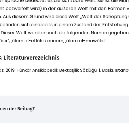
er Sprache bedeutet es die sichtbare Welt. Sie ist die Man
cht bezweifelt wird) in der äußeren Welt mit den Formen 
. Aus diesem Grund wird diese Welt „Welt der Schöpfung
befinden sich einerseits in einem Zustand der Entstehung
 Dieser Welt werden auch die folgenden Namen gegeben: ‚â
âsır‘, ‚âlam al-eflâk ü encam, ‚âlam al-mawâlid‘.
& Literaturverezeichnis
z. 2019. Hünkâr Ansiklopedik Bektaşîlik Sözlüğü. 1. Baskı. Istanb
hnen der Beitrag?