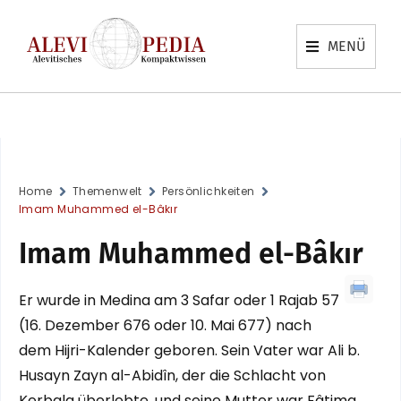
MENÜ
Home
Themenwelt
Persönlichkeiten
Imam Muhammed el-Bâkır
Imam Muhammed el-Bâkır
Er wurde in Medina am 3 Safar oder 1 Rajab 57
(16. Dezember 676 oder 10. Mai 677) nach
dem Hijri-Kalender geboren. Sein Vater war Ali b.
Husayn Zayn al-Abidîn, der die Schlacht von
Kerbala überlebte, und seine Mutter war Fâtima