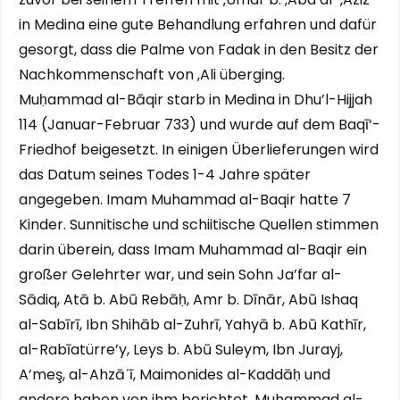
in Medina eine gute Behandlung erfahren und dafür
gesorgt, dass die Palme von Fadak in den Besitz der
Nachkommenschaft von ‚Ali überging.
Muḥammad al-Bāqir starb in Medina in Dhu’l-Hijjah
114 (Januar-Februar 733) und wurde auf dem Baqī‘-
Friedhof beigesetzt. In einigen Überlieferungen wird
das Datum seines Todes 1-4 Jahre später
angegeben. Imam Muhammad al-Baqir hatte 7
Kinder. Sunnitische und schiitische Quellen stimmen
darin überein, dass Imam Muhammad al-Baqir ein
großer Gelehrter war, und sein Sohn Ja’far al-
Sādiq, Atā b. Abū Rebāḥ, Amr b. Dīnār, Abū Ishaq
al-Sabīrī, Ibn Shihāb al-Zuhrī, Yahyā b. Abū Kathīr,
al-Rabīatürre’y, Leys b. Abū Suleym, Ibn Jurayj,
A’meş, al-Ahzāʾī, Maimonides al-Kaddāḥ und
andere haben von ihm berichtet. Muhammad al-