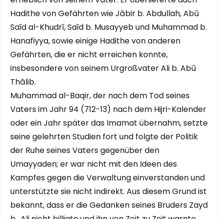
Hadithe von Gefährten wie Jābir b. Abdullah, Abū
Saīd al-Khudrī, Saīd b. Musayyeb und Muhammad b.
Hanafiyya, sowie einige Hadithe von anderen
Gefährten, die er nicht erreichen konnte,
insbesondere von seinem Urgroßvater Ali b. Abū
Thālib.
Muhammad al-Baqir, der nach dem Tod seines
Vaters im Jahr 94 (712-13) nach dem Hijri-Kalender
oder ein Jahr später das Imamat übernahm, setzte
seine gelehrten Studien fort und folgte der Politik
der Ruhe seines Vaters gegenüber den
Umayyaden; er war nicht mit den Ideen des
Kampfes gegen die Verwaltung einverstanden und
unterstützte sie nicht indirekt. Aus diesem Grund ist
bekannt, dass er die Gedanken seines Bruders Zayd
b. ‚Ali nicht billigte und ihn von Zeit zu Zeit warnte.