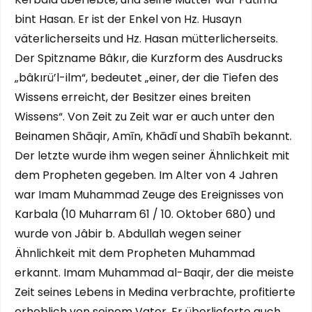
bint Hasan. Er ist der Enkel von Hz. Husayn
väterlicherseits und Hz. Hasan mütterlicherseits.
Der Spitzname Bâkır, die Kurzform des Ausdrucks
„bâkırü’l-ilm“, bedeutet „einer, der die Tiefen des
Wissens erreicht, der Besitzer eines breiten
Wissens“. Von Zeit zu Zeit war er auch unter den
Beinamen Shāqir, Amīn, Khādī und Shabīh bekannt.
Der letzte wurde ihm wegen seiner Ähnlichkeit mit
dem Propheten gegeben. Im Alter von 4 Jahren
war Imam Muhammad Zeuge des Ereignisses von
Karbala (10 Muharram 61 / 10. Oktober 680) und
wurde von Jâbir b. Abdullah wegen seiner
Ähnlichkeit mit dem Propheten Muhammad
erkannt. Imam Muhammad al-Baqir, der die meiste
Zeit seines Lebens in Medina verbrachte, profitierte
erheblich von seinem Vater. Er überlieferte auch