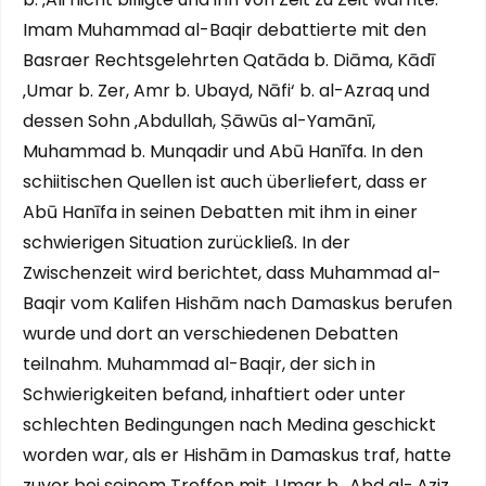
Imam Muhammad al-Baqir debattierte mit den
Basraer Rechtsgelehrten Qatāda b. Diāma, Kādī
‚Umar b. Zer, Amr b. Ubayd, Nāfi‘ b. al-Azraq und
dessen Sohn ‚Abdullah, Ṣāwūs al-Yamānī,
Muhammad b. Munqadir und Abū Hanīfa. In den
schiitischen Quellen ist auch überliefert, dass er
Abū Hanīfa in seinen Debatten mit ihm in einer
schwierigen Situation zurückließ. In der
Zwischenzeit wird berichtet, dass Muhammad al-
Baqir vom Kalifen Hishām nach Damaskus berufen
wurde und dort an verschiedenen Debatten
teilnahm. Muhammad al-Baqir, der sich in
Schwierigkeiten befand, inhaftiert oder unter
schlechten Bedingungen nach Medina geschickt
worden war, als er Hishām in Damaskus traf, hatte
zuvor bei seinem Treffen mit ‚Umar b. ‚Abd al-‚Aziz