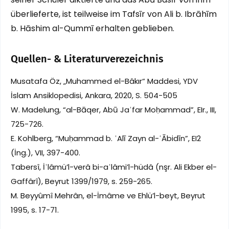
überlieferte, ist teilweise im Tafsīr von Ali b. Ibrāhīm
b. Hāshim al-Qummī erhalten geblieben.
Quellen- & Literaturverezeichnis
Musatafa Öz, „Muhammed el-Bâkır“ Maddesi, YDV
İslam Ansiklopedisi, Ankara, 2020, S. 504-505
W. Madelung, “al-Bāqer, Abū Jaʿfar Moḥammad”, EIr., III,
725-726.
E. Kohlberg, “Muḥammad b. ʿAlī Zayn al-ʿĀbidīn”, EI2
(İng.), VII, 397-400.
Tabersî, İʿlâmü’l-verâ bi-aʿlâmi’l-hüdâ (nşr. Ali Ekber el-
Gaffârî), Beyrut 1399/1979, s. 259-265.
M. Beyyûmî Mehrân, el-İmâme ve Ehlü’l-beyt, Beyrut
1995, s. 17-71.