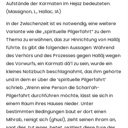
Aufstände der Karmaten im Hejaz bedeuteten.
(Massignon, L., Hallac, IA)
In der Zwischenzeit ist es notwendig, eine weitere
Variante wie die „spirituelle Pilgerfahrt“ zu dem
Thema zu erwähnen, das zur Hinrichtung von Hallāj
führte. Es gibt die folgenden Aussagen: Während
des Verhörs und des Prozesses gegen Hallāj wegen
des Vorwurfs, ein Karmati dā’ī zu sein, wurde ein
kleines Notizbuch beschlagnahmt, das ihm gehörte
und in dem er über die ’spirituelle Pilgerfahrt‘
schrieb. „Wenn eine Person die Schari’ah-
Pilgerfahrt durchführen möchte, lässt sie sich in
einem Raum ihres Hauses nieder. Unter
bestimmten Bedingungen baut er dort einen
Mihrab, reinigt sich (ghusl), zieht seinen Ihram an,
sagt dies, tut jenes, betet, rezitiert diese Sure des